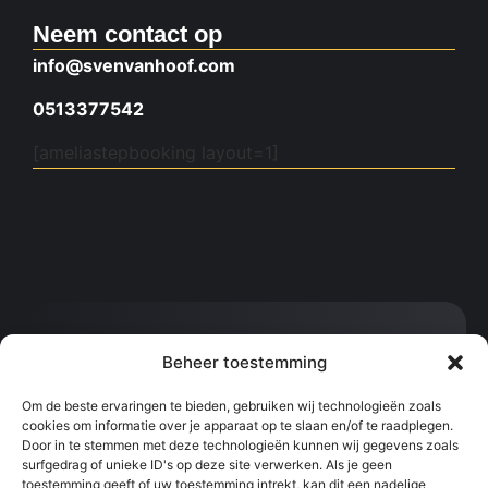
Neem contact op
info@svenvanhoof.com
0513377542
[ameliastepbooking layout=1]
Contact:
Beheer toestemming
info@svenvanhoof.com
0613377542
Om de beste ervaringen te bieden, gebruiken wij technologieën zoals
cookies om informatie over je apparaat op te slaan en/of te raadplegen.
Sportcentrum Kralingen, Slaak, Rotterdam
Door in te stemmen met deze technologieën kunnen wij gegevens zoals
surfgedrag of unieke ID's op deze site verwerken. Als je geen
toestemming geeft of uw toestemming intrekt, kan dit een nadelige