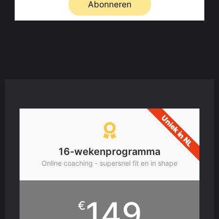
Abonneren
Uniek in NL
16-wekenprogramma
Online coaching - supersnel fit en in shape
149
€