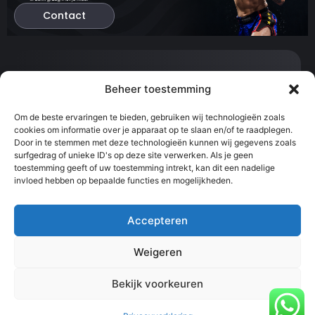
Contact
Contact:
Beheer toestemming
info@svenvanhoof.com
0613377542
Om de beste ervaringen te bieden, gebruiken wij technologieën zoals
cookies om informatie over je apparaat op te slaan en/of te raadplegen.
Sportcentrum Kralingen, Slaak, Rotterdam
Door in te stemmen met deze technologieën kunnen wij gegevens zoals
surfgedrag of unieke ID's op deze site verwerken. Als je geen
toestemming geeft of uw toestemming intrekt, kan dit een nadelige
Snel naar:
Informatie:
invloed hebben op bepaalde functies en mogelijkheden.
Les boeken
Algemene
Contact
voorwaarden
Online coaching
Privacyverklaring
Teambuilding
Ledenportaal
Accepteren
Weigeren
© 2025 Sven van Hoof alle rechten voorbehouden.
Bekijk voorkeuren