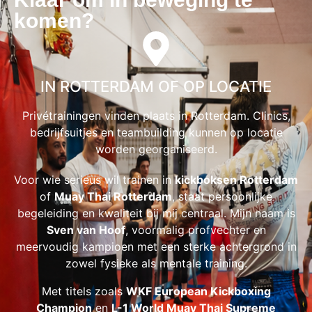
komen?
IN ROTTERDAM OF OP LOCATIE
Privétrainingen vinden plaats in Rotterdam. Clinics,
bedrijfsuitjes en teambuilding kunnen op locatie
worden georganiseerd.
Voor wie serieus wil trainen in
kickboksen Rotterdam
of
Muay Thai Rotterdam
, staat persoonlijke
begeleiding en kwaliteit bij mij centraal. Mijn naam is
Sven van Hoof
, voormalig profvechter en
meervoudig kampioen met een sterke achtergrond in
zowel fysieke als mentale training.
Met titels zoals
WKF European Kickboxing
Champion
en
L-1 World Muay Thai Supreme