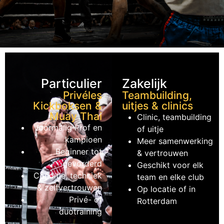
Particulier
Zakelijk
Privéles
Teambuilding,
Kickboksen &
uitjes & clinics
Muay Thai
Clinic, teambuilding
Voormalig Prof en
of uitje
kampioen
Meer samenwerking
Beginner tot
& vertrouwen
gevorderd
Geschikt voor elk
Conditie, techniek
team en elke club
& zelfvertrouwen
Op locatie of in
Privé- of
Rotterdam
duotraining