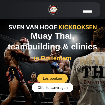
SVEN VAN HOOF
KICKBOKSEN
Muay Thai,
teambuilding & clinics
i
n
R
o
t
t
e
r
d
a
m
Les boeken
Offerte aanvragen