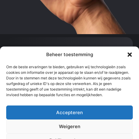
Contact:
Beheer toestemming
info@svenvanhoof.com
0613377542
Om de beste ervaringen te bieden, gebruiken wij technologieën zoals
cookies om informatie over je apparaat op te slaan en/of te raadplegen.
Sportcentrum Kralingen, Slaak, Rotterdam
Door in te stemmen met deze technologieën kunnen wij gegevens zoals
surfgedrag of unieke ID's op deze site verwerken. Als je geen
toestemming geeft of uw toestemming intrekt, kan dit een nadelige
Snel naar:
Informatie:
invloed hebben op bepaalde functies en mogelijkheden.
Les boeken
Algemene
Contact
voorwaarden
Online coaching
Privacyverklaring
Teambuilding
Ledenportaal
Accepteren
Weigeren
© 2025 Sven van Hoof alle rechten voorbehouden.