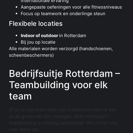
internationale ervaring
Aangepaste oefeningen voor alle fitnessniveaus
Focus op teamwork en onderlinge steun
Flexibele locaties
Indoor of outdoor
in Rotterdam
Bij jou op locatie
Alle materialen worden verzorgd (handschoenen,
scheenbeschermers)
Bedrijfsuitje Rotterdam –
Teambuilding voor elk
team
Of je nu een klein team van 4 personen hebt of een
grote groep van 20+ collega’s, deze
vechtsport
teambuilding
is volledig aanpasbaar. We richten ons
naar wens op: