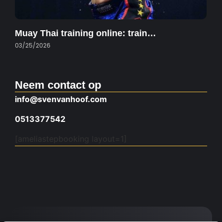
Muay Thai training online: train…
03/25/2026
Neem contact op
info@svenvanhoof.com
0513377542
[ameliastepbooking layout=1]