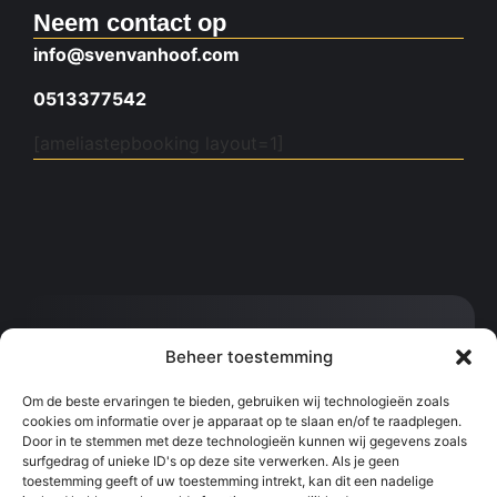
Neem contact op
info@svenvanhoof.com
0513377542
[ameliastepbooking layout=1]
Contact:
Beheer toestemming
info@svenvanhoof.com
0613377542
Om de beste ervaringen te bieden, gebruiken wij technologieën zoals
cookies om informatie over je apparaat op te slaan en/of te raadplegen.
Sportcentrum Kralingen, Slaak, Rotterdam
Door in te stemmen met deze technologieën kunnen wij gegevens zoals
surfgedrag of unieke ID's op deze site verwerken. Als je geen
toestemming geeft of uw toestemming intrekt, kan dit een nadelige
Snel naar:
Informatie: