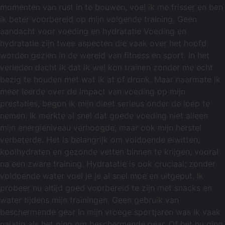
momenten van rust in te bouwen, voel ik me frisser en ben
ik beter voorbereid op mijn volgende training. Geen
aandacht voor voeding en hydratatie Voeding en
hydratatie zijn twee aspecten die vaak over het hoofd
worden gezien in de wereld van fitness en sport. In het
verleden dacht ik dat ik wel kon trainen zonder me echt
bezig te houden met wat ik at of dronk. Maar naarmate ik
meer leerde over de impact van voeding op mijn
prestaties, begon ik mijn dieet serieus onder de loep te
nemen. Ik merkte al snel dat goede voeding niet alleen
mijn energieniveau verhoogde, maar ook mijn herstel
verbeterde. Het is belangrijk om voldoende eiwitten,
koolhydraten en gezonde vetten binnen te krijgen, vooral
na een zware training. Hydratatie is ook cruciaal; zonder
voldoende water voel je je al snel moe en uitgeput. Ik
probeer nu altijd goed voorbereid te zijn met snacks en
water tijdens mijn trainingen. Geen gebruik van
beschermende gear In mijn vroege sportjaren was ik vaak
nalatig als het ging om beschermende gear. Of het nu ging