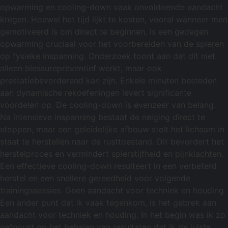
opwarming en cooling-down vaak onvoldoende aandacht
kregen. Hoewel het tijd lijkt te kosten, vooral wanneer men
gemotiveerd is om direct te beginnen, is een gedegen
opwarming cruciaal voor het voorbereiden van de spieren
op fysieke inspanning. Onderzoek toont aan dat dit niet
alleen blessurepreventief werkt, maar ook
prestatiebevorderend kan zijn. Enkele minuten besteden
aan dynamische rekoefeningen levert significante
voordelen op. De cooling-down is evenzeer van belang.
Na intensieve inspanning bestaat de neiging direct te
stoppen, maar een geleidelijke afbouw stelt het lichaam in
staat te herstellen naar de rusttoestand. Dit bevordert het
herstelproces en vermindert spierstijfheid en pijnklachten.
Een effectieve cooling-down resulteert in een verbeterd
herstel en een snellere gereedheid voor volgende
trainingssessies. Geen aandacht voor techniek en houding
Een ander punt dat ik vaak tegenkom, is het gebrek aan
aandacht voor techniek en houding. In het begin was ik zo
gefocust op het behalen van resultaten dat ik de juiste