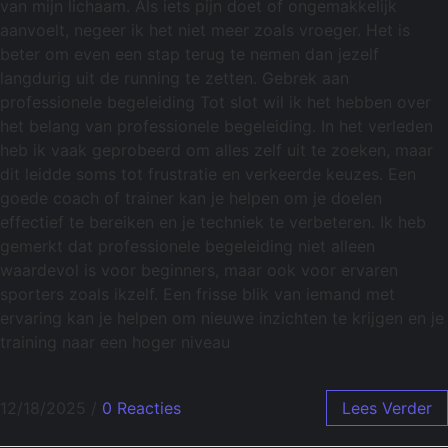
van mijn lichaam. Als iets pijn doet of ongemakkelijk
aanvoelt, negeer ik het niet meer zoals vroeger. Het is
beter om even een stap terug te nemen dan jezelf
langdurig uit de running te zetten. Gebrek aan
professionele begeleiding Tot slot wil ik het hebben over
het belang van professionele begeleiding. In het verleden
heb ik vaak geprobeerd om alles zelf uit te zoeken, maar
dit leidde soms tot frustratie en verkeerde keuzes. Een
goede coach of trainer kan je helpen om je doelen
effectief te bereiken en je techniek te verbeteren. Ik heb
gemerkt dat professionele begeleiding niet alleen
waardevol is voor beginners, maar ook voor ervaren
sporters zoals ikzelf. Een frisse blik van iemand met
ervaring kan je helpen om nieuwe inzichten te krijgen en je
training naar een hoger niveau
12/18/2025
/
0 Reacties
Lees Verder