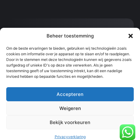
Contact:
Beheer toestemming
info@svenvanhoof.com
0613377542
Om de beste ervaringen te bieden, gebruiken wij technologieën zoals
cookies om informatie over je apparaat op te slaan en/of te raadplegen.
Sportcentrum Kralingen, Slaak, Rotterdam
Door in te stemmen met deze technologieën kunnen wij gegevens zoals
surfgedrag of unieke ID's op deze site verwerken. Als je geen
toestemming geeft of uw toestemming intrekt, kan dit een nadelige
Snel naar:
Informatie:
invloed hebben op bepaalde functies en mogelijkheden.
Les boeken
Algemene
Contact
voorwaarden
Online coaching
Privacyverklaring
Teambuilding
Ledenportaal
Accepteren
Weigeren
© 2025 Sven van Hoof alle rechten voorbehouden.
Bekijk voorkeuren
Privacyverklaring