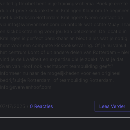
volledig flexibel bent in je trainingsschema. Boek je eerste
duo of privé kickboksles in Kralingen Klaar om te beginnen
met kickboksen Rotterdam Kralingen? Neem contact op
via info@svenvanhoof.com en ontdek wat echte Muay Thai
en kickbokstraining voor jou kan betekenen. De locatie in
Kralingen is perfect bereikbaar en biedt alles wat je nodig
hebt voor een complete kickbokservaring. Of je nu vanuit
het centrum komt of uit andere delen van Rotterdam – hier
vind je de kwaliteit en expertise die je zoekt. Wist je dat
Sven van Hoof ook vechtsport teambuilding geeft?
Informeer nu naar de mogelijkheden voor een origineel
bedrijfsuitje Rotterdam of teambuilding Rotterdam.
Info@svenvanhoof.com
07/17/2025
/
0 Reacties
Lees Verder