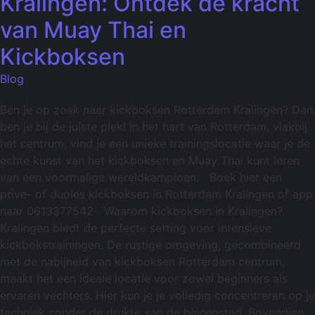
Kralingen: Ontdek de kracht
van Muay Thai en
Kickboksen
Blog
Ben je op zoek naar kickboksen Rotterdam Kralingen? Dan
ben je bij de juiste plek! In het hart van Rotterdam, vlakbij
het centrum, vind je een unieke trainingslocatie waar je de
echte kunst van het kickboksen en Muay Thai kunt leren
van een voormalige wereldkampioen. Boek hier een
prive- of duoles kickboksen in Rotterdam Kralingen of app
naar 0613377542 Waarom kickboksen in Kralingen?
Kralingen biedt de perfecte setting voor intensieve
kickbokstrainingen. De rustige omgeving, gecombineerd
met de nabijheid van kickboksen Rotterdam centrum,
maakt het een ideale locatie voor zowel beginners als
ervaren vechters. Hier kun je je volledig concentreren op je
techniek zonder de drukte van de binnenstad. Bovendien