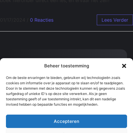
boek hieronder direct een les, en ervaar het zelf!
01/17/2024
/
0 Reacties
Lees Verder
Contact:
Beheer toestemming
info@svenvanhoof.com
0613377542
Om de beste ervaringen te bieden, gebruiken wij technologieën zoals
cookies om informatie over je apparaat op te slaan en/of te raadplegen.
Sportcentrum Kralingen, Slaak, Rotterdam
Door in te stemmen met deze technologieën kunnen wij gegevens zoals
surfgedrag of unieke ID's op deze site verwerken. Als je geen
toestemming geeft of uw toestemming intrekt, kan dit een nadelige
Snel naar:
Informatie:
invloed hebben op bepaalde functies en mogelijkheden.
Les boeken
Algemene
Contact
voorwaarden
Online coaching
Privacyverklaring
Teambuilding
Ledenportaal
Accepteren