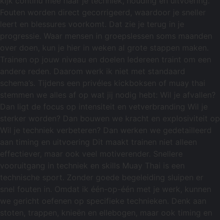
kijk continu mee naar je techniek, houding en uitvoering.
Fouten worden direct gecorrigeerd, waardoor je sneller
leert en blessures voorkomt. Dat zie je terug in je
progressie. Waar mensen in groepslessen soms maanden
over doen, kun je hier in weken al grote stappen maken.
Trainen op jouw niveau en doelen Iedereen traint om een
andere reden. Daarom werk ik niet met standaard
schema’s. Tijdens een privéles kickboksen of muay thai
stemmen we alles af op wat jij nodig hebt: Wil je afvallen?
Dan ligt de focus op intensiteit en vetverbranding Wil je
sterker worden? Dan bouwen we kracht en explosiviteit op
Wil je techniek verbeteren? Dan werken we gedetailleerd
aan timing en uitvoering Dit maakt trainen niet alleen
effectiever, maar ook veel motiverender. Snellere
vooruitgang in techniek en skills Muay Thai is een
technische sport. Zonder goede begeleiding sluipen er
snel fouten in. Omdat ik één-op-één met je werk, kunnen
we gericht oefenen op specifieke technieken. Denk aan
stoten, trappen, knieën en ellebogen, maar ook timing en