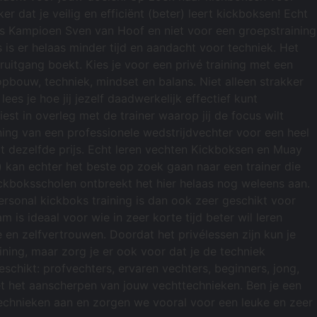
 dat je veilig en efficiënt (beter) leert kickboksen! Echt
es Kampioen Sven van Hoof en niet voor een groepstraining
s is er helaas minder tijd en aandacht voor techniek. Het
ruitgang boekt. Kies je voor een privé training met een
eropbouw, techniek, mindset en balans. Niet alleen strakker
ees je hoe jij jezelf daadwerkelijk effectief kunt
est in overleg met de trainer waarop jij de focus wilt
aining van een professionele wedstrijdvechter voor een heel
xact dezelfde prijs. Echt leren vechten Kickboksen en Muay
) kan echter het beste op zoek gaan naar een trainer die
kickboksscholen ontbreekt het hier helaas nog weleens aan.
ersonal kickboks training is dan ook zeer geschikt voor
 is ideaal voor wie in zeer korte tijd beter wil leren
 en zelfvertrouwen. Doordat het privélessen zijn kun je
aining, maar zorg je er ook voor dat je de techniek
schikt: profvechters, ervaren vechters, beginners, jong,
et het aanscherpen van jouw vechttechnieken. Ben je een
technieken aan en zorgen we vooral voor een leuke en zeer