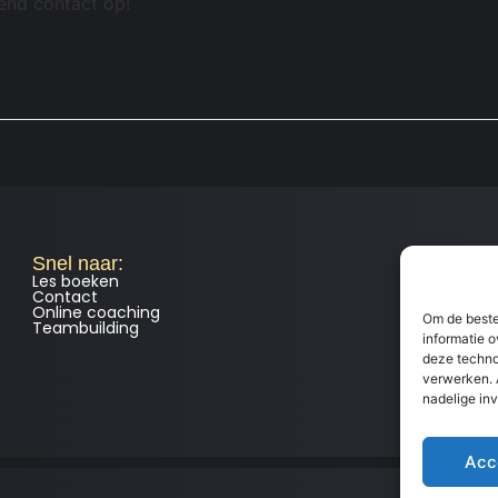
jvend contact op!
Snel naar:
I
Les boeken
A
Contact
Pr
Online coaching
Le
Om de beste
Teambuilding
informatie o
deze techno
verwerken. 
nadelige in
Acc