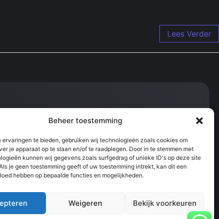
Lees Verder
nformatie:
Beheer toestemming
lgemene voorwaarden
ivacyverklaring
denportaal
 ervaringen te bieden, gebruiken wij technologieën zoals cookies om
ver je apparaat op te slaan en/of te raadplegen. Door in te stemmen met
logieën kunnen wij gegevens zoals surfgedrag of unieke ID's op deze site
Als je geen toestemming geeft of uw toestemming intrekt, kan dit een
vloed hebben op bepaalde functies en mogelijkheden.
epteren
Weigeren
Bekijk voorkeuren