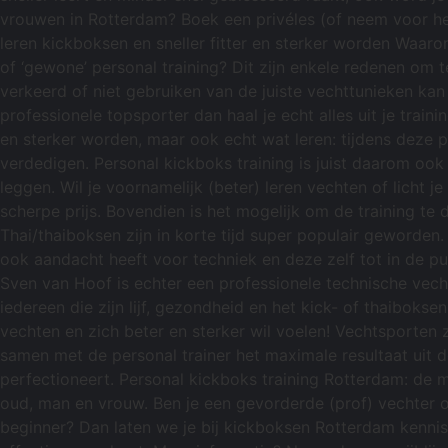
vrouwen in Rotterdam? Boek een privéles (of neem voor hetze
leren kickboksen en sneller fitter en sterker worden Waa
of ‘gewone’ personal training? Dit zijn enkele redenen om t
verkeerd of niet gebruiken van de juiste vechttunieken kan 
professionele topsporter dan haal je echt alles uit je train
en sterker worden, maar ook echt wat leren: tijdens deze per
verdedigen. Personal kickboks training is juist daarom ook i
leggen. Wil je voornamelijk (beter) leren vechten of licht 
scherpe prijs. Bovendien is het mogelijk om de training te 
Thai/thaiboksen zijn in korte tijd super populair geworden.
ook aandacht heeft voor techniek en deze zelf tot in de pu
Sven van Hoof is echter een professionele technische vecht
iedereen die zijn lijf, gezondheid en het kick- of thaibokse
vechten en zich beter en sterker wil voelen! Vechtsporten 
samen met de personal trainer het maximale resultaat uit de 
perfectioneert. Personal kickboks training Rotterdam: de m
oud, man en vrouw. Ben je een gevorderde (prof) vechter o
beginner? Dan laten we je bij kickboksen Rotterdam kenni