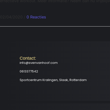
effectieve workout. Meer informatie? Neem dan nu vrijbli
02/04/2020
/
0 Reacties
Contact:
info@svenvanhoof.com
0613377542
Sportcentrum Kralingen, Slaak, Rotterdam