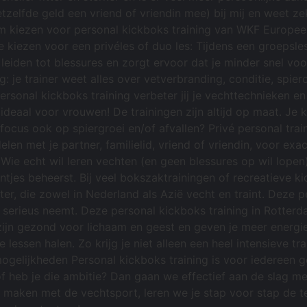
lfde geld een vriend of vriendin mee) bij mij en weet zeker
rom kiezen voor personal kickboks training van WKF Europe
e kiezen voor een privéles of duo les: Tijdens een groepsle
leiden tot blessures en zorgt ervoor dat je minder snel voo
ing: je trainer weet alles over vetverbranding, conditie, spi
sonal kickboks training verbeter jij je vechttechnieken en l
deaal voor vrouwen! De trainingen zijn altijd op maat. Je ki
je focus ook op spiergroei en/of afvallen? Privé personal tr
delen met je partner, familielid, vriend of vriendin, voor e
 Wie echt wil leren vechten (en geen blessures op wil lopen
ntjes beheerst. Bij veel bokszaktrainingen of recreatieve 
er, die zowel in Nederland als Azië vecht en traint. Deze p
n serieus neemt. Deze personal kickboks training in Rotterdam
zijn gezond voor lichaam en geest en geven je meer energie
lessen halen. Zo krijg je niet alleen een heel intensieve tr
ogelijkheden Personal kickboks training is voor iedereen ge
f heb je die ambitie? Dan gaan we effectief aan de slag m
s maken met de vechtsport, leren we je stap voor stap de 