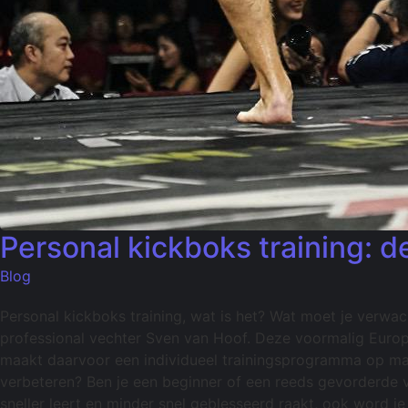
Personal kickboks training: d
Blog
Personal kickboks training, wat is het? Wat moet je verwac
professional vechter Sven van Hoof. Deze voormalig Europe
maakt daarvoor een individueel trainingsprogramma op maat
verbeteren? Ben je een beginner of een reeds gevorderde v
sneller leert en minder snel geblesseerd raakt, ook word je