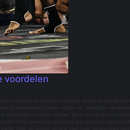
e voordelen
hten van personal kickboks training? Allereerst betreft het
es Kampioen geeft je één op één les, waardoor alle aandac
 afhankelijk van jouw wensen. Wil je vooral fitter en ste
echter? Les nemen van een muay thai personal trainer heeft
 sneller fitter en sterker en is er veel meer persoonlijke 