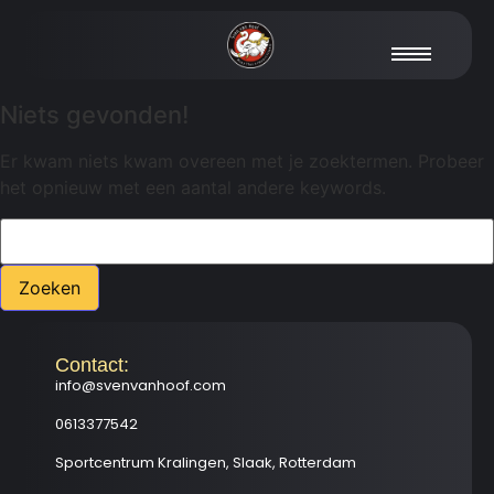
Niets gevonden!
Er kwam niets kwam overeen met je zoektermen. Probeer
het opnieuw met een aantal andere keywords.
Contact:
info@svenvanhoof.com
0613377542
Sportcentrum Kralingen, Slaak, Rotterdam